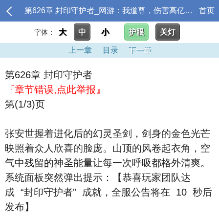
第626章 封印守护者_网游：我道尊，伤害高亿点怎么啦
首页
大
中
小
护眼
关灯
字体：
上一章
目录
下一章
第626章 封印守护者
『章节错误,点此举报』
第(1/3)页
张安世握着进化后的幻灵圣剑，剑身的金色光芒
映照着众人欣喜的脸庞。山顶的风卷起衣角，空
气中残留的神圣能量让每一次呼吸都格外清爽。
系统面板突然弹出提示：【恭喜玩家团队达
成 “封印守护者” 成就，全服公告将在 10 秒后
发布】