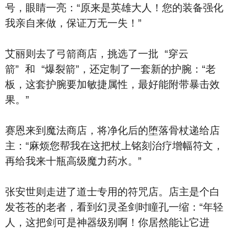
号，眼睛一亮：“原来是英雄大人！您的装备强化
我亲自来做，保证万无一失！”
艾丽则去了弓箭商店，挑选了一批 “穿云
箭” 和 “爆裂箭”，还定制了一套新的护腕：“老
板，这套护腕要加敏捷属性，最好能附带暴击效
果。”
赛恩来到魔法商店，将净化后的堕落骨杖递给店
主：“麻烦您帮我在这把杖上铭刻治疗增幅符文，
再给我来十瓶高级魔力药水。”
张安世则走进了道士专用的符咒店。店主是个白
发苍苍的老者，看到幻灵圣剑时瞳孔一缩：“年轻
人，这把剑可是神器级别啊！你居然能让它进