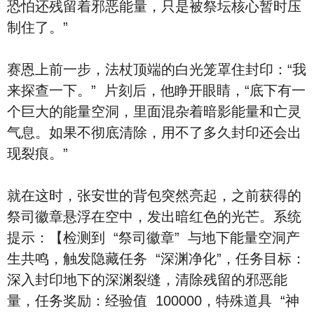
恐怕还残留着邪恶能量，只是被祭坛核心暂时压
制住了。”
赛恩上前一步，法杖顶端的白光笼罩住封印：“我
来探查一下。” 片刻后，他睁开眼睛，“底下有一
个巨大的能量空洞，里面混杂着暗影能量和亡灵
气息。如果不彻底清除，用不了多久封印还会出
现裂痕。”
就在这时，张安世的背包突然亮起，之前获得的
祭司徽章悬浮在空中，发出暗红色的光芒。系统
提示：【检测到 “祭司徽章” 与地下能量空洞产
生共鸣，触发隐藏任务 “深渊净化”，任务目标：
深入封印地下的深渊裂缝，清除残留的邪恶能
量，任务奖励：经验值 100000，特殊道具 “神