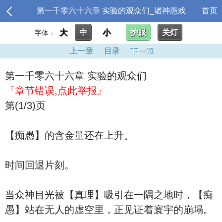
第一千零六十六章 实验的观众们_诸神愚戏
首页
大
中
小
护眼
关灯
字体：
上一章
目录
下一章
第一千零六十六章 实验的观众们
『章节错误,点此举报』
第(1/3)页
【痴愚】的含金量还在上升。
时间回退片刻。
当众神目光被【真理】吸引在一隅之地时，【痴
愚】站在无人的虚空里，正见证着寰宇的崩塌。