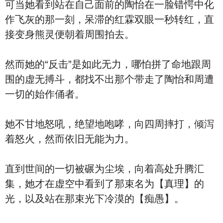
可当她看到站在自己面前的陶怡在一脸错愕中化
作飞灰的那一刻，呆滞的红霖双眼一秒转红，直
接变身熊灵便朝着周围拍去。
然而她的“反击”是如此无力，哪怕拼了命地跟周
围的虚无搏斗，都找不出那个带走了陶怡和周遭
一切的始作俑者。
她不甘地怒吼，绝望地咆哮，向四周摔打，倾泻
着怒火，然而依旧无能为力。
直到世间的一切被碾为尘埃，向着高处升腾汇
集，她才在虚空中看到了那束名为【真理】的
光，以及站在那束光下冷漠的【痴愚】。