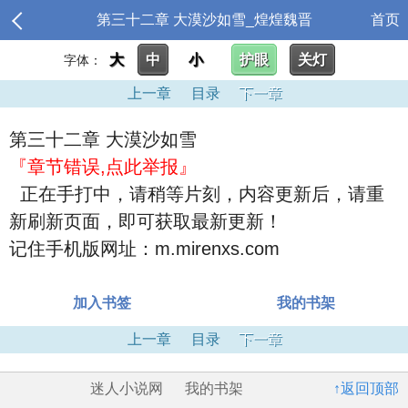
第三十二章 大漠沙如雪_煌煌魏晋
首页
大
中
小
护眼
关灯
字体：
上一章
目录
下一章
第三十二章 大漠沙如雪
『章节错误,点此举报』
正在手打中，请稍等片刻，内容更新后，请重
新刷新页面，即可获取最新更新！
记住手机版网址：m.mirenxs.com
加入书签
我的书架
上一章
目录
下一章
迷人小说网
我的书架
↑返回顶部