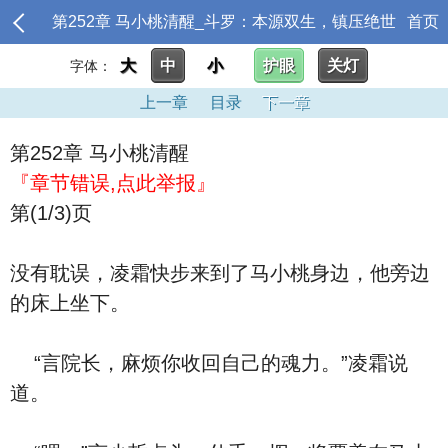
第252章 马小桃清醒_斗罗：本源双生，镇压绝世
首页
大
中
小
护眼
关灯
字体：
上一章
目录
下一章
第252章 马小桃清醒
『章节错误,点此举报』
第(1/3)页
没有耽误，凌霜快步来到了马小桃身边，他旁边
的床上坐下。
“言院长，麻烦你收回自己的魂力。”凌霜说
道。