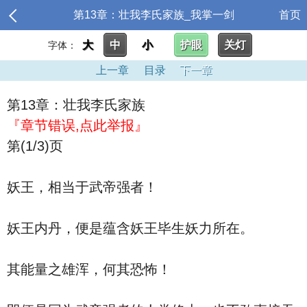
第13章：壮我李氏家族_我掌一剑
首页
大
中
小
护眼
关灯
字体：
上一章
目录
下一章
第13章：壮我李氏家族
『章节错误,点此举报』
第(1/3)页
妖王，相当于武帝强者！
妖王内丹，便是蕴含妖王毕生妖力所在。
其能量之雄浑，何其恐怖！