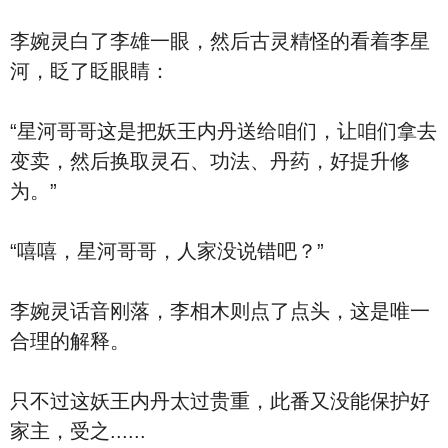
李婉灵白了李雄一眼，然后古灵精怪的看着李星
河，眨了眨眼睛：
“星河哥哥这是把妖王内丹送给咱们，让咱们拿去
变卖，然后换取灵石、功法、丹药，好提升修
为。”
“嘻嘻，星河哥哥，人家没说错吧？”
李婉灵话音刚落，李相木则点了点头，这是唯一
合理的解释。
只不过这妖王内丹太过贵重，此番又没能保护好
家主，受之......