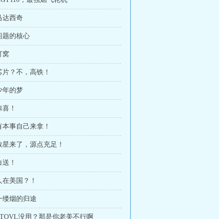
 马达西奇
 问题的核心
打窝
 芯片？不，高铁！
 少年的梦
 惊喜！
 有本事自己来拿！
 救星来了，源点充足！
 白送！
 人在美国？！
 一缕烟的归途
 STOVL没用？那是你老美不行啊