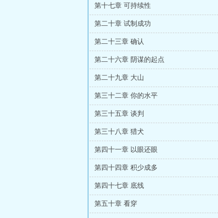
第十七章 可持续性
第二十章 试制成功
第二十三章 确认
第二十六章 阴谋的起点
第二十九章 大山
第三十二章 你的水平
第三十五章 谈判
第三十八章 猎犬
第四十一章 以眼还眼
第四十四章 积少成多
第四十七章 底线
第五十章 看穿