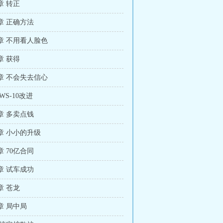
章 转正
章 正确方法
章 不用看人脸色
章 获得
章 不会失去信心
WS-10改进
章 多卖点钱
章 小小的升级
 70亿合同
章 试车成功
章 苍龙
章 局中局