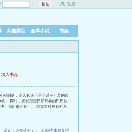
：
用户注册
异
其他类型
全本小说
书架
加入书架
刚刚到港，东风40还只是个遥不可及的传
......同时，还有那些日新月异的民用技
，我们都会有。......掌握着科技解析系
逆徒，为师受不了，下山祸害未婚妻吧