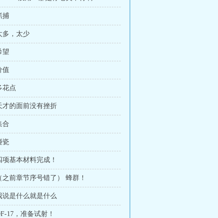
抓捕
 太多，太少
希望
价值
 多花点
 天才的面前没有挫折
集合
碰瓷
 四项基本材料完成！
 （之前章节序号错了） 蜂群！
 我说是什么就是什么
DF-17，准备试射！