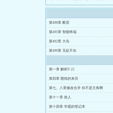
第498章 断层
第495章 智能终端
第492章 大岛
第490章 无处不在
第一章 解析F-22
第四章 图纸的来历
第七、八章修改合并 你不是主角啊
第十一章 抢人
第十四章 学霸的笔记本