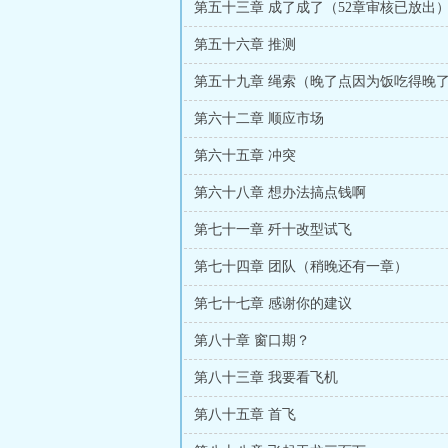
第五十三章 成了成了（52章审核已放出
第五十六章 推测
第五十九章 绳索（晚了点因为饭吃得晚
第六十二章 顺应市场
第六十五章 冲突
第六十八章 想办法搞点钱啊
第七十一章 歼十改型试飞
第七十四章 团队（稍晚还有一章）
第七十七章 感谢你的建议
第八十章 窗口期？
第八十三章 我要看飞机
第八十五章 首飞