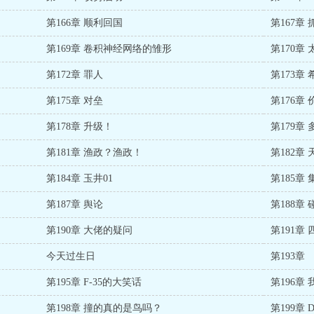
第166章 顺利回国
第167章 
第169章 卷积神经网络的雏形
第170章
第172章 罪人
第173章 
第175章 对垒
第176章 
第178章 升级！
第179章
第181章 渔政？渔政！
第182章
第184章 玉井01
第185章 
第187章 舆论
第188章 
第190章 大佬的疑问
第191章
今天过生日
第193章
第195章 F-35的大笑话
第196章
第198章 撞的真的是鸟吗？
第199章 