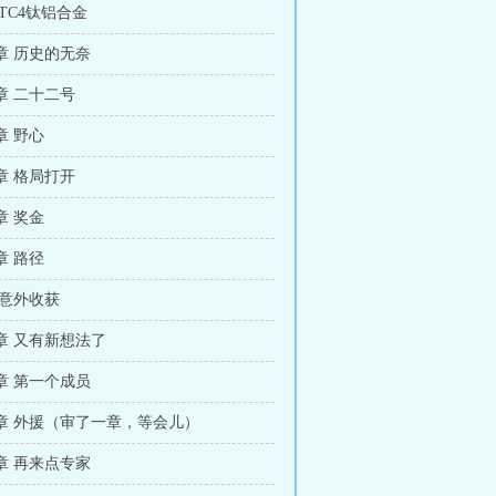
TC4钛铝合金
章 历史的无奈
章 二十二号
章 野心
章 格局打开
章 奖金
章 路径
 意外收获
章 又有新想法了
章 第一个成员
章 外援（审了一章，等会儿）
章 再来点专家