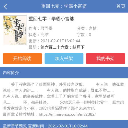
重回七零：学霸小富婆
首页
重回七零：学霸小富婆
作者：君弄墨
分类：言情
状态：完结
字数：0
更新：2021-02-01T16:02:44
最新：
第六百二十六章：结局下
开始阅读
加入书架
我的书架
内容简介
关于程家那个了冷面黑神，外界传言这般。 有人说，他孤傲
冰冷，生人勿进...... 有人说，他性取向成谜，疑似不举......
也有人说，他奢侈成性，拿着上千万的古董当餐具，家里随处可
见...... 呸，都是扯淡。 宋锦瑟只是一脚摔到七零年，原本想
着发家致富奔小康，却没想着隔壁住了那个未来大佬
最新章节推荐地址：https://m.mirenxs.com/mi/2382/
最新章节预览 更新时间：2021-02-01T16:02:44