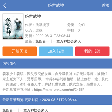
绝世武神
首页
绝世武神
作者：浅草淡茶
分类：玄幻
状态：连载
字数：0
更新：2020-08-31T23:08:44
最新：
第四百一十一章万神协会来人
开始阅读
加入书架
我的书架
内容简介
姜家少主姜镇，因父亲突然发疯，自身吸收神血后无法修炼，被新任
家主贬为下人，受尽屈辱。 幸得神秘剑柄相助，踏上修行一途，从此
一路逆袭，拳打各路天才，脚踏乱世妖魔，以武立命，绝世开天。
最新章节推荐地址：https://m.mirenxs.com/mi/2468/
最新章节预览 更新时间：2020-08-31T23:08:44
第四百一十一章万神协会来人