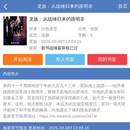
龙族：从战锤归来的路明非
首页
龙族：从战锤归来的路明非
作者：白色圣堂
分类：侦探
状态：连载
字数：0
更新：2025-09-08T13:09:15
最新：
新书战锤篇审核已过
开始阅读
加入书架
我的书架
内容简介
第四十一个黑暗绝望千年的九百九十三年，星际战士战团——恸哭者
战团的冠军战士路明非，被铺天盖地的虫群淹没。但他的灵魂没有回
归黄金王座，而是回到了他那被深深埋藏在心底，如天堂一般曾经的
家乡。这时，他才刚刚16岁。本以为此生能安稳度过，直到一场大雨
冲刷掉了和平世界的帷幕，向他露出了锋利致命的獠牙。
最新章节推荐地址：https://m.mirenxs.com/mi/3474/
最新章节预览 更新时间：2025-09-08T13:09:15