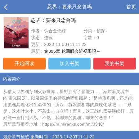
忍界：要来只念兽吗
首页
忍界：要来只念兽吗
作者：钛合金锦鲤
分类：侦探
状态：连载
字数：0
更新：2023-11-30T11:11:22
最新：
第395章 轮回眼会近视眼吗～
开始阅读
加入书架
我的书架
内容简介
从猎人世界魂穿到火影世界，星野拥有了念能力……感知着灵魂中
的‘雷光囚笼’，以及囚笼里的灵魂他嘴角翘起：“是特质系啊，还是能
用灵魂具现化出生命体的！所以，就发展相邻的具现化系吧……”‘只
是，这木叶太小，不若出去自立吧！而且，这三战也需要继续打，最
好能一直打到四战！不然，我哪来的灵魂，哪来的念兽！’
最新章节推荐地址：https://m.mirenxs.com/mi/3940/
最新章节预览 更新时间：2023-11-30T11:11:22