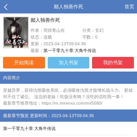
鄙人独善作死
首页
鄙人独善作死
作者：苟得青山在
分类：玄幻
状态：连载
字数：0
更新：2023-04-13T09:04:36
最新：
第一千零九十章:大角牛传说
开始阅读
加入书架
我的书架
内容简介
穿越异界，获得仇恨吸收系统，必须吸收仇恨才能增长战斗力。 那就
对不住了诸位。 这边的老妹！吃饭没有呐？没吃的话吃我一拳！
最新章节推荐地址：https://m.mirenxs.com/mi/5580/
最新章节预览 更新时间：2023-04-13T09:04:36
第一千零九十章:大角牛传说