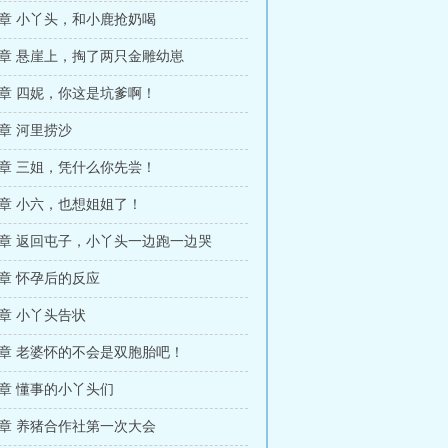
204章 小丫头，和小鹿抢奶喝
207章 悬崖上，掏了两只金雕幼崽
210章 四妮，你这是坑爹啊！
13章 河里捞沙
216章 三姐，凭什么你先尝！
219章 小六，也想姐姐了！
222章 返回屯子，小丫头一边跑一边哭
25章 怀孕后的反应
28章 小丫头告状
231章 老婆怀的不会是双胞胎吧！
234章 懂事的小丫头们
237章 养猪合作社第一次大会