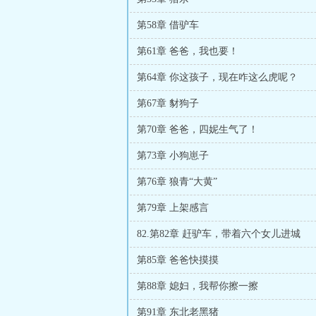
第58章 借驴车
第61章 爸爸，我也要！
第64章 你这孩子，现在咋这么虎呢？
第67章 豺狗子
第70章 爸爸，四妮生气了！
第73章 小狗崽子
第76章 狼青“大黄”
第79章 上架感言
82.第82章 赶驴车，带着六个女儿进城
第85章 爸爸快摸摸
第88章 媳妇，我帮你擦一擦
第91章 东北老黑猪