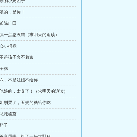
殷勤的小奶团子
他娘的，是你！
老爹陈广田
 谨慎一点总没错（求明天的追读）
贴心小棉袄
舍不得孩子套不着狼
糟子糕
小六，不是姐姐不给你
 真他娘的，太臭了！（求明天的追读）
 姐姐别哭了，五妮的糖给你吃
飞龙炖榛蘑
炮卵子
 爸爸真厉害，打了一头大野猪