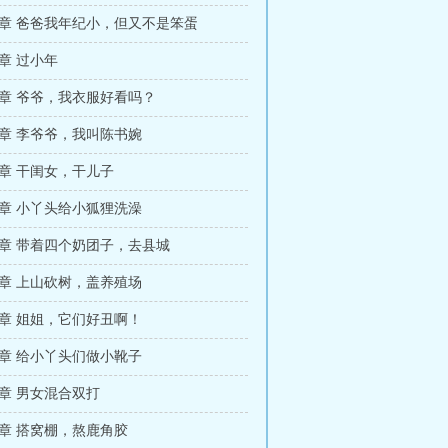
168章 爸爸我年纪小，但又不是笨蛋
71章 过小年
174章 爷爷，我衣服好看吗？
177章 李爷爷，我叫陈书婉
180章 干闺女，干儿子
183章 小丫头给小狐狸洗澡
186章 带着四个奶团子，去县城
189章 上山砍树，盖养殖场
192章 姐姐，它们好丑啊！
195章 给小丫头们做小靴子
98章 男女混合双打
201章 搭窝棚，熬鹿角胶