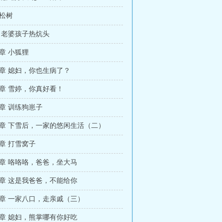
老松树
9章 老婆孩子热炕头
02章 小狐狸
105章 媳妇，你也生病了？
108章 雪婷，你真好看！
11章 训练狗崽子
114章 下雪后，一家的悠闲生活（二）
17章 打雪窝子
120章 咯咯咯，爸爸，坐大马
123章 这是我爸爸，不能给你
126章 一家八口，走亲戚（三）
129章 媳妇，熊掌哪有你好吃