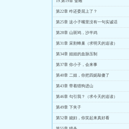
19.第19章 金雕
第22章 咋还委屈上了？
第25章 这小子嘴里没有一句实诚话
第28章 山斑鸠，沙半鸡
第31章 采割蜂巢（求明天的追读）
第34章 姐姐的血脉压制
第37章 你小子，会来事
第40章 二姐，你把四妮敲傻了
第43章 带着猎狗进山
第46章 勾引我？（求今天的追读）
第49章 下夹子
第52章 媳妇，你笑起来真好看
第55章 猎杀