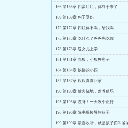
166.第166章 四蛋姐姐，你终于来了
169.第169章 狗子受伤
172.第172章 四姐你不喝，给我喝
175.第175章 吃什么？爸爸先吃你
178.第178章 送女儿上学
181.第181章 赤狐，小狐狸崽子
184.第184章 挨揍的小四
187.第187章 欢欢喜喜回家
190.第190章 放火烧地，盖养殖场
193.第193章 哎呀！一天没个正行
196.第196章 陈书瑶揍哭熊孩子
199.第199章 最喜欢听，就是孩子们叫爸