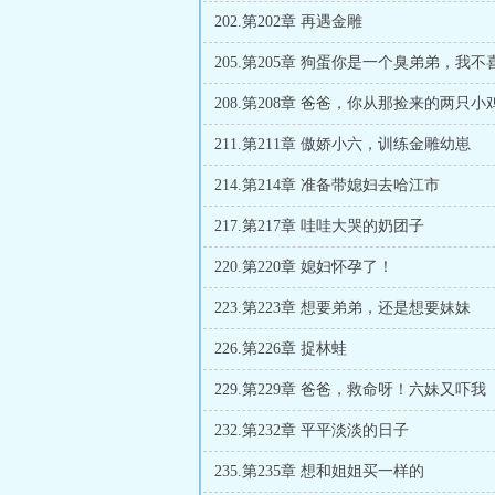
202.第202章 再遇金雕
205.第205章 狗蛋你是一个臭弟弟，我不
208.第208章 爸爸，你从那捡来的两只小
211.第211章 傲娇小六，训练金雕幼崽
214.第214章 准备带媳妇去哈江市
217.第217章 哇哇大哭的奶团子
220.第220章 媳妇怀孕了！
223.第223章 想要弟弟，还是想要妹妹
226.第226章 捉林蛙
229.第229章 爸爸，救命呀！六妹又吓我
232.第232章 平平淡淡的日子
235.第235章 想和姐姐买一样的