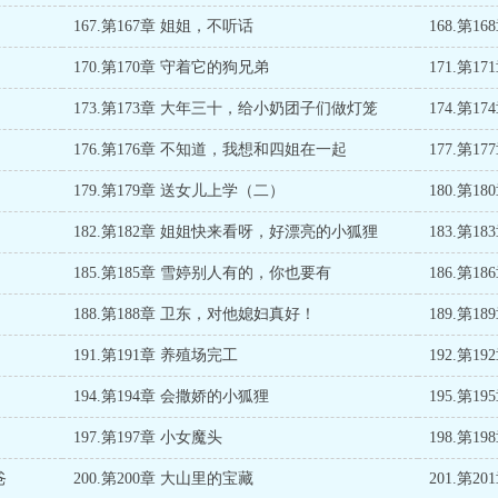
167.第167章 姐姐，不听话
168.第
170.第170章 守着它的狗兄弟
171.第1
173.第173章 大年三十，给小奶团子们做灯笼
174.第
176.第176章 不知道，我想和四姐在一起
177.第
179.第179章 送女儿上学（二）
180.第
182.第182章 姐姐快来看呀，好漂亮的小狐狸
183.第
185.第185章 雪婷别人有的，你也要有
186.第
188.第188章 卫东，对他媳妇真好！
189.第
191.第191章 养殖场完工
192.第
194.第194章 会撒娇的小狐狸
195.第
197.第197章 小女魔头
198.第1
爸
200.第200章 大山里的宝藏
201.第