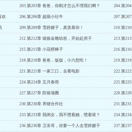
203.第203章 爸爸，你刚才怎么不理我们啊？
204.第
喜欢
206.第206章 超级小社牛
207.第
鸡
209.第209章 雪婷嫂子，真羡慕你！
210.第
212.第212章 锻炼金雕幼崽，开始起房子
213.第2
215.第215章 小花楞棒子
216.第
218.第218章 爸爸，饭饭，小六想吃！
219.第
221.第221章 一家三口，去看电影
222.第
224.第224章 五月春雨
225.第2
227.第227章 防狼项圈
228.第2
230.第230章 养猪合作社
231.第
233.第233章 我闺女，我不惯着她，惯着谁？
234.第
236.第236章 卫东哥，你要一个人去雪婷嫂子
237.第