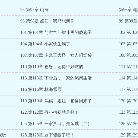
95.第95章 山洞
第96章 
98.第98章 媳妇，我只想亲你
99.第9
101.第101章 与空气斗智斗勇的傻狍子
102.第1
104.第104章 小家伙生病了
105.第
107.第107章 东北三大怪，女人叼烟袋
108.第
110.第110章 爸爸，记得带好吃的
111.第1
113.第113章 下雪后，一家的悠闲生活
114.第
116.第116章 林海雪原
117.第1
119.第119章 妈妈，姐姐，爸爸回来了！
120.第
122.第122章 有小棉袄就是好！
123.第
125.第125章 一家八口，走亲戚（二）
126.第
我玩
128.第128章 这下傻眼了吧！
129.第