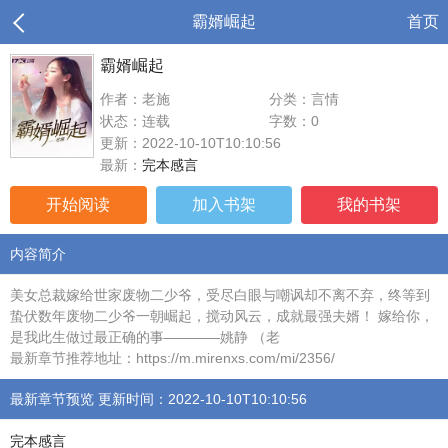
霸婿崛起
首页
霸婿崛起
作者：老施
分类：言情
状态：连载
字数：0
更新：2022-10-10T10:10:56
最新：
完本感言
开始阅读
加入书架
我的书架
内容简介
美女总裁嫁给世家废物二少爷，受尽白眼与嘲讽却不离不弃，终等到
蛰伏数年废物二少爷一朝崛起，搅动风云，成就最强夫婿！ 嫁给你，
是我此生做过最正确的事————姚静 （老
最新章节推荐地址：https://m.mirenxs.com/mi/2356/
最新章节预览 更新时间：2022-10-10T10:10:56
完本感言