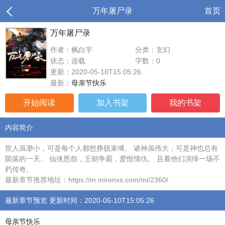
万年屠尸录
首页
万年屠尸录
作者：枫白宇
分类：玄幻
状态：连载
字数：0
更新：2020-05-10T15:05:26
最新：
母亲节快乐
开始阅读
加入书架
我的书架
内容简介
世人虽渺小，可是每个人都想挣脱束缚。 诸神虽伟大，可是神也总有
陨落的一天。 仙侠恩怨，王朝争霸，爱恨情仇。 且看他们演绎一场不
朽传奇。
最新章节推荐地址：https://m.mirenxs.com/mi/2360/
最新章节预览 更新时间：2020-05-10T15:05:26
母亲节快乐