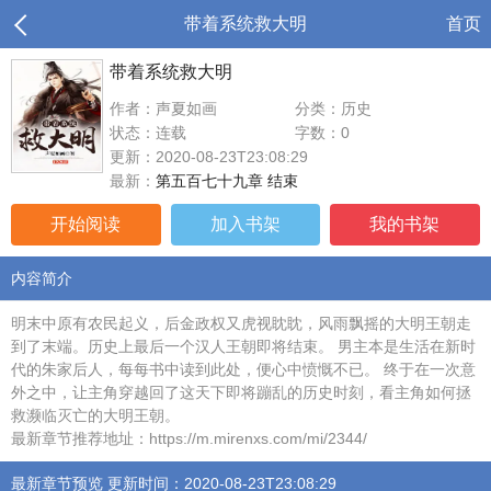
带着系统救大明
首页
带着系统救大明
作者：声夏如画
分类：历史
状态：连载
字数：0
更新：2020-08-23T23:08:29
最新：
第五百七十九章 结束
开始阅读
加入书架
我的书架
内容简介
明末中原有农民起义，后金政权又虎视眈眈，风雨飘摇的大明王朝走
到了末端。历史上最后一个汉人王朝即将结束。 男主本是生活在新时
代的朱家后人，每每书中读到此处，便心中愤慨不已。 终于在一次意
外之中，让主角穿越回了这天下即将蹦乱的历史时刻，看主角如何拯
救濒临灭亡的大明王朝。
最新章节推荐地址：https://m.mirenxs.com/mi/2344/
最新章节预览 更新时间：2020-08-23T23:08:29